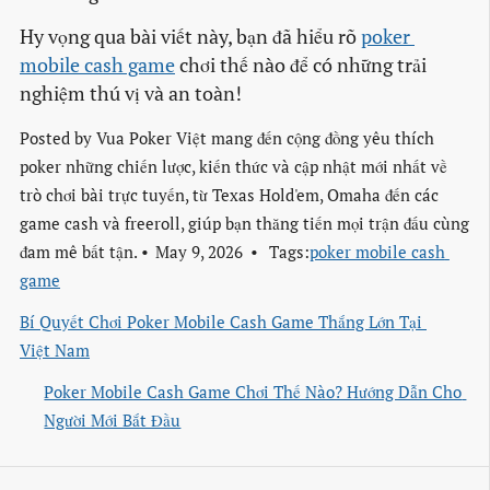
Hy vọng qua bài viết này, bạn đã hiểu rõ
poker 
mobile cash game
chơi thế nào để có những trải
nghiệm thú vị và an toàn!
Posted by
Vua Poker Việt mang đến cộng đồng yêu thích
poker những chiến lược, kiến thức và cập nhật mới nhất về
trò chơi bài trực tuyến, từ Texas Hold'em, Omaha đến các
game cash và freeroll, giúp bạn thăng tiến mọi trận đấu cùng
đam mê bất tận.
May 9, 2026
Tags:
poker mobile cash 
game
Bí Quyết Chơi Poker Mobile Cash Game Thắng Lớn Tại 
Việt Nam
Poker Mobile Cash Game Chơi Thế Nào? Hướng Dẫn Cho 
Người Mới Bắt Đầu