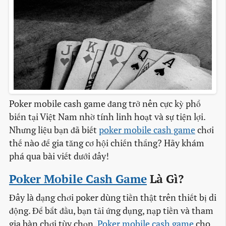
Poker mobile cash game đang trở nên cực kỳ phổ
biến tại Việt Nam nhờ tính linh hoạt và sự tiện lợi.
Nhưng liệu bạn đã biết
poker mobile cash game
chơi
thế nào để gia tăng cơ hội chiến thắng? Hãy khám
phá qua bài viết dưới đây!
Poker Mobile Cash Game
Là Gì?
Đây là dạng chơi poker dùng tiền thật trên thiết bị di
động. Để bắt đầu, bạn tải ứng dụng, nạp tiền và tham
gia bàn chơi tùy chọn.
Poker mobile cash game
cho