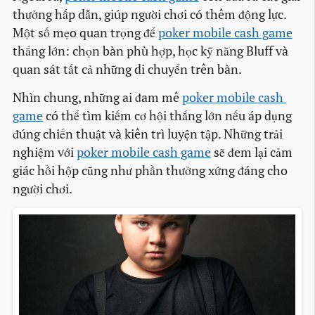
thưởng hấp dẫn, giúp người chơi có thêm động lực.
Một số mẹo quan trọng để
poker mobile cash game
thắng lớn: chọn bàn phù hợp, học kỹ năng Bluff và
quan sát tất cả những di chuyển trên bàn.
Nhìn chung, những ai đam mê
poker mobile cash 
game
có thể tìm kiếm cơ hội thắng lớn nếu áp dụng
đúng chiến thuật và kiên trì luyện tập. Những trải
nghiệm với
poker mobile cash game
sẽ đem lại cảm
giác hồi hộp cũng như phần thưởng xứng đáng cho
người chơi.