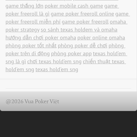
game thắng lớn
poker mobile cash game
game 
poker freeroll là gì
game poker freeroll online
game 
poker freeroll miễn phí
game poker freeroll
omaha 
poker strategy
so sánh texas holdem và omaha
hướng dẫn chơi poker omaha
poker online omaha
phòng poker tốt nhất
phòng poker dễ chơi
phòng 
poker trên di động
phòng poker app
texas hold'em 
sng là gì
chơi texas hold'em sng
chiến thuật texas 
hold'em sng
texas hold'em sng
@2026 Vua Poker Việt