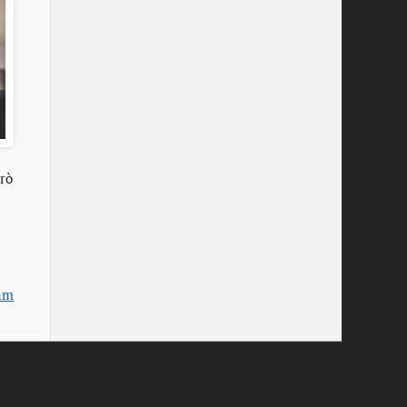
trò
Nam