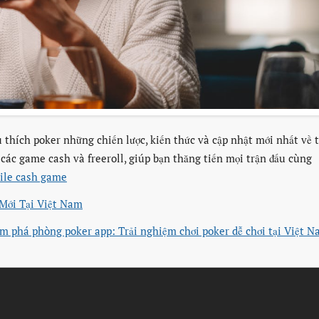
thích poker những chiến lược, kiến thức và cập nhật mới nhất về 
các game cash và freeroll, giúp bạn thăng tiến mọi trận đấu cùng
ile cash game
Mới Tại Việt Nam
m phá phòng poker app: Trải nghiệm chơi poker dễ chơi tại Việt 