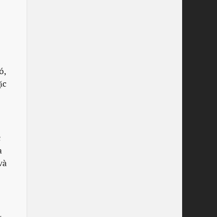
ó,
ặc
c
a
và