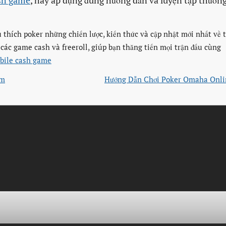
sh game
, hãy áp dụng đúng hướng dẫn và luyện tập thườn
thích poker những chiến lược, kiến thức và cập nhật mới nhất về 
các game cash và freeroll, giúp bạn thăng tiến mọi trận đấu cùng
bile cash game
am
Hướng Dẫn Chơi Poker Omaha Onli