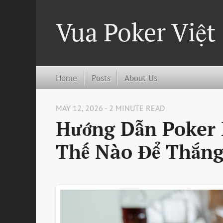
Vua Poker Việt
Home
Posts
About Us
MAY 12, 2026 - 2 MINUTE READ
Hướng Dẫn Poker 
Thế Nào Để Thắng