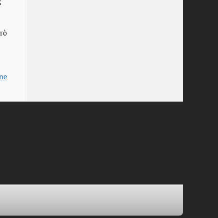
g
trò
ne