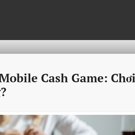
Mobile Cash Game: Chơ
?