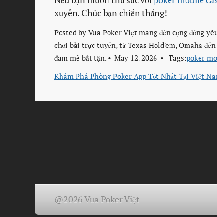
Nếu bạn muốn thử sức với
poker mobile ca
xuyên. Chúc bạn chiến thắng!
Posted by
Vua Poker Việt mang đến cộng đồng yêu 
chơi bài trực tuyến, từ Texas Hold'em, Omaha đến 
đam mê bất tận.
May 12, 2026
Tags:
poker mo
Khám Phá Phòng Poker App Tốt Nhất Tại Việt N
@2026 Vua Poker Việt