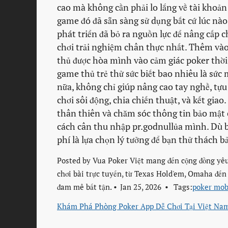
cao mà không cần phải lo lắng về tài khoản 
game đó đã sẵn sàng sử dụng bất cứ lúc nào,
phát triển đã bỏ ra nguồn lực để nâng cấp 
chơi trải nghiệm chân thực nhất. Thêm và
thủ được hòa mình vào cảm giác poker thời
game thủ trẻ thử sức biết bao nhiêu là sứ
nữa, không chỉ giúp nâng cao tay nghề, tự
chơi sôi động, chia chiến thuật, và kết gia
thân thiên và chăm sóc thông tin bảo mật
cách cân thu nhập pr.godnullủa mình. Dù 
phí là lựa chọn lý tưởng để bạn thử thách b
Posted by
Vua Poker Việt mang đến cộng đồng yêu 
chơi bài trực tuyến, từ Texas Hold'em, Omaha đến 
đam mê bất tận.
Jan 25, 2026
Tags:
poker mob
Khám Phá Phòng Poker App Dễ Chơi Tại Việt Na